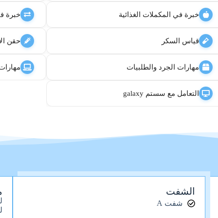
خبرة في المكملات الغذائية
خبرة في
قياس السكر
حقن الإ
مهارات الجرد والطلبيات
مهارات ال  office
التعامل مع سستم galaxy
الشفت
م
ل
شفت A
ل