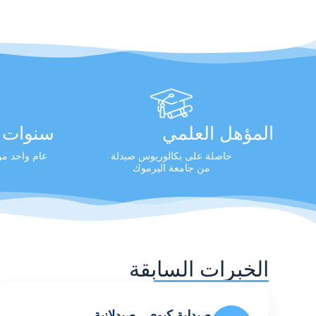
المؤهل العلمي
سنوات ا
حاصلة على بكالوريوس صيدلة
عام واحد من 
من جامعة اليرموك
الخبرات السابقة
صيدلية كيوي - صيدلانية