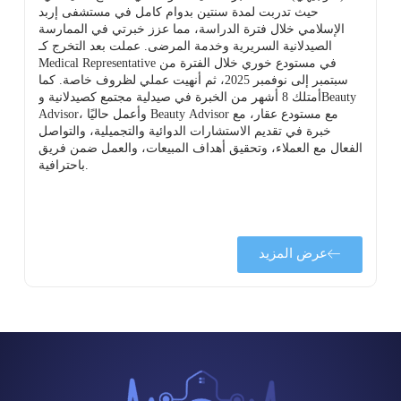
حيث تدربت لمدة سنتين بدوام كامل في مستشفى إربد
الإسلامي خلال فترة الدراسة، مما عزز خبرتي في الممارسة
الصيدلانية السريرية وخدمة المرضى. عملت بعد التخرج كـ
Medical Representative في مستودع خوري خلال الفترة من
سبتمبر إلى نوفمبر 2025، ثم أنهيت عملي لظروف خاصة. كما
أمتلك 8 أشهر من الخبرة في صيدلية مجتمع كصيدلانية وBeauty
Advisor، وأعمل حاليًا Beauty Advisor مع مستودع عقار، مع
ة
خبرة في تقديم الاستشارات الدوائية والتجميلية، والتواصل
الفعال مع العملاء، وتحقيق أهداف المبيعات، والعمل ضمن فريق
باحترافية.
عرض المزيد