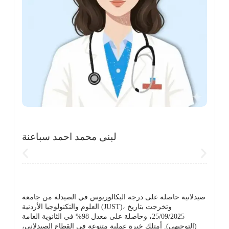
لبنى محمد احمد سباعنة
ي
صيدلانية حاصلة على درجة البكالوريوس في الصيدلة من جامعة
العلوم والتكنولوجيا الأردنية (JUST)، وتخرجت بتاريخ
25/09/2025، وحاصلة على معدل 98% في الثانوية العامة
(التوجيهي). أمتلك خبرة عملية متنوعة في القطاع الصيدلاني،