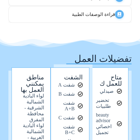
قراءة الوصفات الطبية
تفضيلات العمل
متاح
الشفت
مناطق
للعمل ك
يمكنني
شفت A
العمل بها
صيدلي
شفت B
لواء البادية
تحضير
الشمالية
شفت
طلبيات
الشرقية -
A+B
محافظة
beauty
شفت C
المفرق
advisor
لواء البادية
اخصائي
شفت
الشمالية
تجميل
B+C
الغربية -