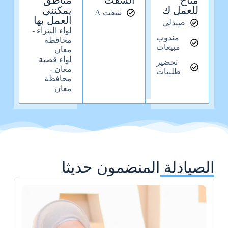
متاح
الشفت
مناطق
للعمل ك
يمكنني
شفت A
العمل بها
صيدلي
لواء البتراء -
مندوب
محافظة
مبيعات
معان
لواء قصبة
تحضير
معان -
طلبيات
محافظة
معان
الصيادلة المنضمون حديثا