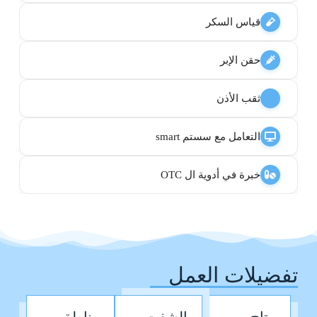
قياس السكر
حقن الإبر
ثقب الأذن
التعامل مع سستم smart
خبرة في أدوية ال OTC
تفضيلات العمل