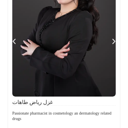
،
ل
ح
غزل رياض طاهات
Passionate pharmacist in cosmetology an dermatology related
drugs