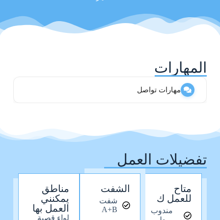
المهارات
مهارات تواصل
تفضيلات العمل
متاح
الشفت
مناطق
للعمل ك
يمكنني
شفت
العمل بها
A+B
مندوب
لواء قصبة
طبي