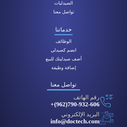
الصيدليات
تواصل معنا
خدماتنا
الوظائف
انضم كصيدلي
أضف صيدليتك للبيع
إضافة وظيفة
تواصل معنا
رقم الهاتف
790-932-606(962)+
البريد الإلكتروني
info@doctech.com