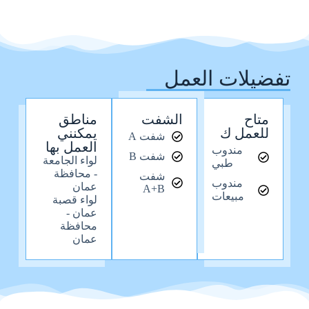
تفضيلات العمل
متاح
الشفت
مناطق
للعمل ك
يمكنني
شفت A
العمل بها
مندوب
شفت B
لواء الجامعة
طبي
- محافظة
شفت
مندوب
عمان
A+B
مبيعات
لواء قصبة
عمان -
محافظة
عمان