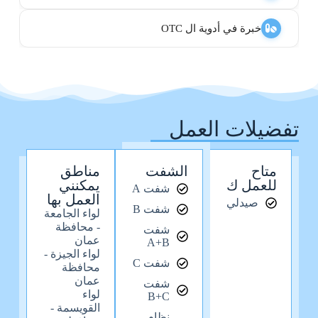
خبرة في أدوية ال OTC
تفضيلات العمل
متاح
الشفت
مناطق
للعمل ك
يمكنني
شفت A
العمل بها
صيدلي
شفت B
لواء الجامعة
- محافظة
شفت
عمان
A+B
لواء الجيزة -
شفت C
محافظة
عمان
شفت
لواء
B+C
القويسمة -
نظام