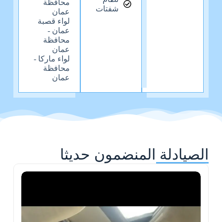
محافظة
شفتات
عمان
لواء قصبة
عمان -
محافظة
عمان
لواء ماركا -
محافظة
عمان
الصيادلة المنضمون حديثا