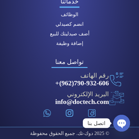
خدماتنا
الوظائف
انضم كصيدلي
أضف صيدليتك للبيع
إضافة وظيفة
تواصل معنا
رقم الهاتف
790-932-606(962)+
البريد الإلكتروني
info@doctech.com
اتصل بنا
© 2025 دوك-تك. جميع الحقوق محفوظة
Open chaty