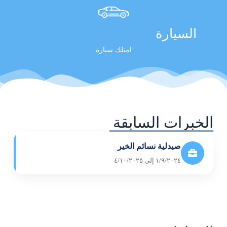
السيارة
امتلك سيارة
الخبرات السابقة
صيدلية نسائم الخير
١/٩/٢٠٢٤ إلى ٤/١٠/٢٠٢٥