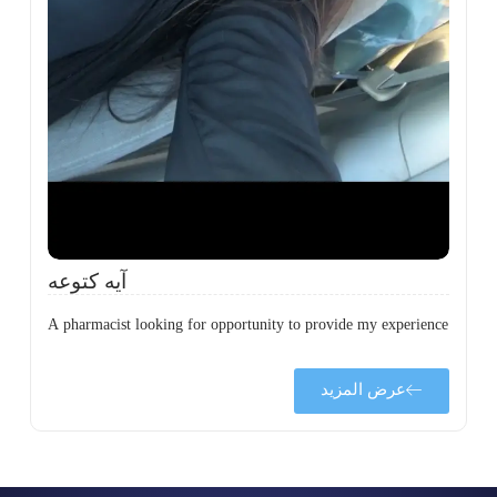
ة
ن
ي
ى
ة
آيه كتوعه
A pharmacist looking for opportunity to provide my experience
عرض المزيد