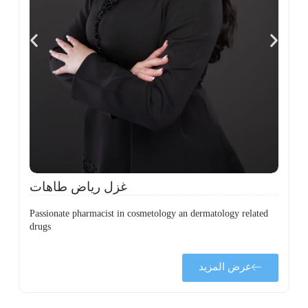
،
ل
ح
غزل رياض طاهات
Passionate pharmacist in cosmetology an dermatology related
drugs
عرض المزيد