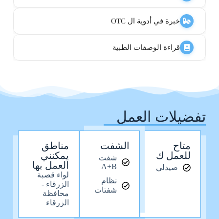
خبرة في أدوية ال OTC
قراءة الوصفات الطبية
تفضيلات العمل
متاح
الشفت
مناطق
للعمل ك
يمكنني
شفت
العمل بها
A+B
صيدلي
لواء قصبة
نظام
الزرقاء -
شفتات
محافظة
الزرقاء