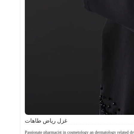
غزل رياض طاهات
Passionate pharmacist in cosmetology an dermatology related dr