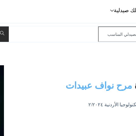
لك صيدلية
مرح نواف عبيدات
ا الأردنية ٢/٢٠٢٤