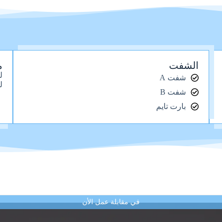
الشفت
م
ل
شفت A
ل
شفت B
بارت تايم
في مقابلة عمل الأن