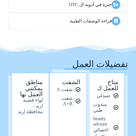
خبرة في أدوية ال OTC
قراءة الوصفات الطبية
تفضيلات العمل
متاح
الشفت
مناطق
للعمل ك
يمكنني
شفت A
العمل بها
صيدلي
شفت
لواء قصبة
A+B
مندوب
اربد -
طبي
محافظة اربد
beauty
advisor
اخصائي
تجميل