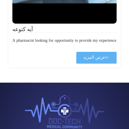
آيه كتوعه
A pharmacist looking for opportunity to provide my experience
عرض المزيد