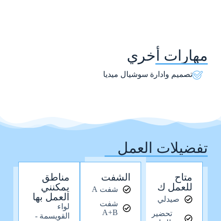
مهارات أخري
تصميم وادارة سوشيال ميديا
تفضيلات العمل
متاح
الشفت
مناطق
للعمل ك
يمكنني
شفت A
العمل بها
صيدلي
شفت
لواء
A+B
تحضير
القويسمة -