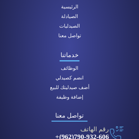
الرئيسية
الصيادلة
الصيدليات
تواصل معنا
خدماتنا
الوظائف
انضم كصيدلي
أضف صيدليتك للبيع
إضافة وظيفة
تواصل معنا
رقم الهاتف
790-932-606(962)+