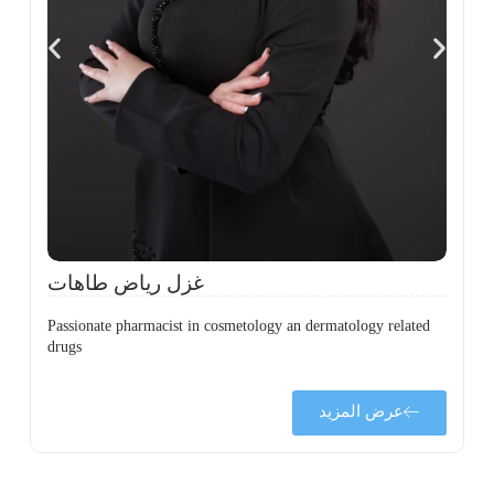
،
ل
ح
غزل رياض طاهات
Passionate pharmacist in cosmetology an dermatology related
drugs
عرض المزيد