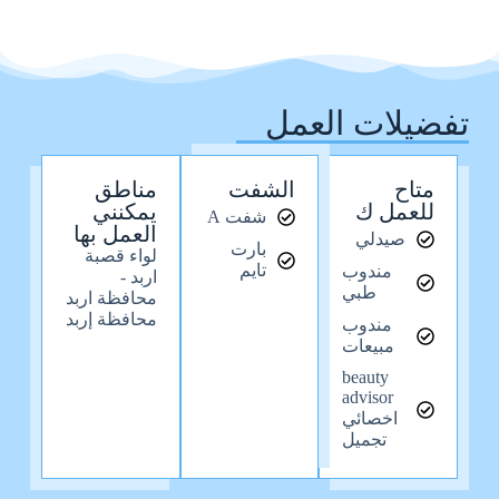
تفضيلات العمل
متاح
الشفت
مناطق
للعمل ك
يمكنني
شفت A
العمل بها
صيدلي
بارت
لواء قصبة
تايم
مندوب
اربد -
طبي
محافظة اربد
محافظة إربد
مندوب
مبيعات
beauty
advisor
اخصائي
تجميل