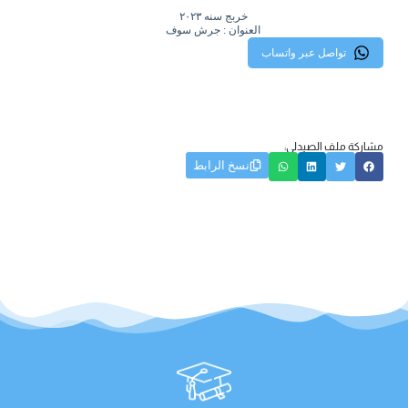
خربج سنه ٢٠٢٣
العنوان : جرش سوف
تواصل عبر واتساب
مشاركة ملف الصيدلي:
نسخ الرابط