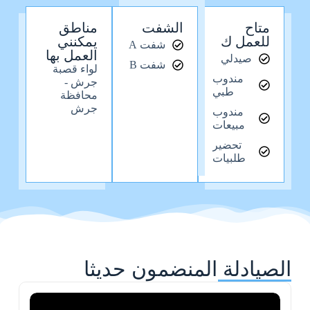
متاح
الشفت
مناطق
للعمل ك
يمكنني
شفت A
العمل بها
صيدلي
شفت B
لواء قصبة
مندوب
جرش -
طبي
محافظة
جرش
مندوب
مبيعات
تحضير
طلبيات
الصيادلة المنضمون حديثا