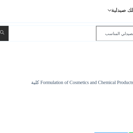
لك صيدلية
حلا المومني خريجة جامعة الشرق الأوسط بتخصص Formulation of Cosmetics and Chemical Products كلية