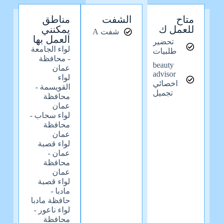
متاح
الشفت
مناطق
للعمل ك
يمكنني
شفت A
العمل بها
تحضير
لواء الجامعة
طلبيات
- محافظة
beauty
عمان
advisor
لواء
اخصائي
القويسمة -
تجميل
محافظة
عمان
لواء سحاب -
محافظة
عمان
لواء قصبة
عمان -
محافظة
عمان
لواء قصبة
مادبا -
حافظة مادبا
لواء ناعور -
محافظة