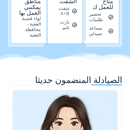
متاح
الشفت
مناطق
للعمل ك
يمكنني
شفت
العمل بها
A+B
تحضير
لواء قصبة
طلبيات
بارت
العقبة -
تايم
مساعد
محافظة
صيدلي
العقبة
الصيادلة المنضمون حديثا