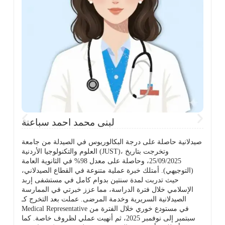
ي
لبنى محمد احمد سباعنة
صيدلانية حاصلة على درجة البكالوريوس في الصيدلة من جامعة
العلوم والتكنولوجيا الأردنية (JUST)، وتخرجت بتاريخ
25/09/2025، وحاصلة على معدل 98% في الثانوية العامة
(التوجيهي). أمتلك خبرة عملية متنوعة في القطاع الصيدلاني،
حيث تدربت لمدة سنتين بدوام كامل في مستشفى إربد
الإسلامي خلال فترة الدراسة، مما عزز خبرتي في الممارسة
ة
الصيدلانية السريرية وخدمة المرضى. عملت بعد التخرج كـ
Medical Representative في مستودع خوري خلال الفترة من
سبتمبر إلى نوفمبر 2025، ثم أنهيت عملي لظروف خاصة. كما