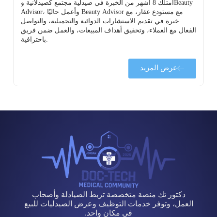
أمتلك 8 أشهر من الخبرة في صيدلية مجتمع كصيدلانية وBeauty
Advisor، وأعمل حاليًا Beauty Advisor مع مستودع عقار، مع
خبرة في تقديم الاستشارات الدوائية والتجميلية، والتواصل
الفعال مع العملاء، وتحقيق أهداف المبيعات، والعمل ضمن فريق
باحترافية.
عرض المزيد
دكتور تك منصة متخصصة تربط الصيادلة وأصحاب
العمل، وتوفر خدمات التوظيف وعرض الصيدليات للبيع
في مكان واحد.