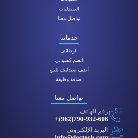
الصيدليات
تواصل معنا
خدماتنا
الوظائف
انضم كصيدلي
أضف صيدليتك للبيع
إضافة وظيفة
تواصل معنا
رقم الهاتف
790-932-606(962)+
البريد الإلكتروني
info@doctech.com