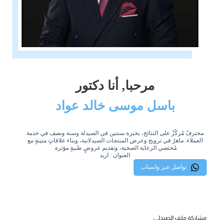
مرحبا, أنا دكتور
باسل موسى خالد عواد
محترفٌ مُركّزٌ على النتائج، بخبرة سنتين في الصيدلة وسنة ونصف في خدمة
العملاء. ماهرٌ في ترويج وعرض المنتجات الصيدلانية، وبناء علاقاتٍ متينةٍ مع
مُختصي الرعاية الصحية، وتقديم عروضٍ طبيةٍ مؤثرة.
العنوان : اربد
تواصل عبر واتساب
مشاركة ملف الصيدلي: