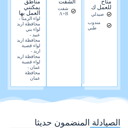
متاح
الشفت
مناطق
للعمل ك
يمكنني
شفت
العمل بها
A+B
صيدلي
لواء الرمثا -
مندوب
محافظة اربد
طبي
لواء بني
عبيد -
محافظة اربد
لواء قصبة
اربد -
محافظة اربد
لواء قصبة
عمان -
محافظة
عمان
الصيادلة المنضمون حديثا