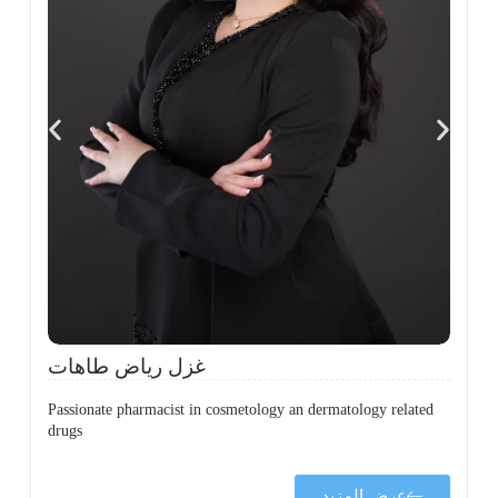
،
ل
ح
غزل رياض طاهات
Passionate pharmacist in cosmetology an dermatology related
drugs
عرض المزيد