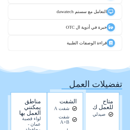
التعامل مع سستم dawatech
خبرة في أدوية ال OTC
قراءة الوصفات الطبية
تفضيلات العمل
متاح
الشفت
مناطق
للعمل ك
يمكنني
شفت A
العمل بها
صيدلي
شفت
لواء قصبة
A+B
عمان -
محافظة