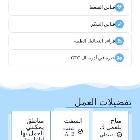
قياس الضغط
قياس السكر
قراءة التحاليل الطبية
خبرة في أدوية ال OTC
تفضيلات العمل
متاح
الشفت
مناطق
للعمل ك
يمكنني
شفت
العمل بها
A+B
صيدلي
لواء الرمثا -