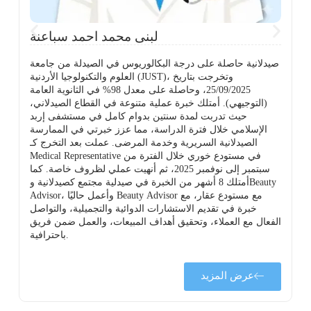
لبنى محمد احمد سباعنة
صيدلانية حاصلة على درجة البكالوريوس في الصيدلة من جامعة
العلوم والتكنولوجيا الأردنية (JUST)، وتخرجت بتاريخ
25/09/2025، وحاصلة على معدل 98% في الثانوية العامة
(التوجيهي). أمتلك خبرة عملية متنوعة في القطاع الصيدلاني،
حيث تدربت لمدة سنتين بدوام كامل في مستشفى إربد
الإسلامي خلال فترة الدراسة، مما عزز خبرتي في الممارسة
ة
الصيدلانية السريرية وخدمة المرضى. عملت بعد التخرج كـ
Medical Representative في مستودع خوري خلال الفترة من
سبتمبر إلى نوفمبر 2025، ثم أنهيت عملي لظروف خاصة. كما
أمتلك 8 أشهر من الخبرة في صيدلية مجتمع كصيدلانية وBeauty
Advisor، وأعمل حاليًا Beauty Advisor مع مستودع عقار، مع
خبرة في تقديم الاستشارات الدوائية والتجميلية، والتواصل
الفعال مع العملاء، وتحقيق أهداف المبيعات، والعمل ضمن فريق
باحترافية.
عرض المزيد