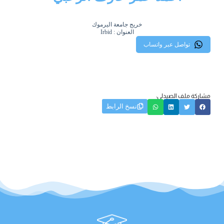
خريج جامعة اليرموك
العنوان : Irbid
تواصل عبر واتساب
مشاركة ملف الصيدلي:
نسخ الرابط