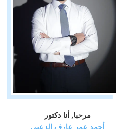
مرحبا, أنا دكتور
أحمد عمر عارف الزعبي