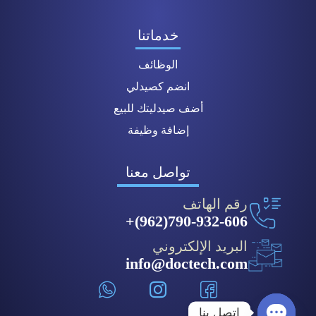
خدماتنا
الوظائف
انضم كصيدلي
أضف صيدليتك للبيع
إضافة وظيفة
تواصل معنا
رقم الهاتف
790-932-606(962)+
البريد الإلكتروني
info@doctech.com
اتصل بنا