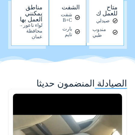
متاح
الشفت
مناطق
للعمل ك
يمكنني
شفت
العمل بها
B+C
صيدلي
لواء ناعور -
بارت
مندوب
محافظة
تايم
طبي
عمان
الصيادلة المنضمون حديثا