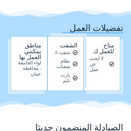
تفضيلات العمل
متاح
الشفت
مناطق
للعمل ك
يمكنني
شفت A
العمل بها
لا ابحث
نظام
لواء الجامعة
عن
شفتات
- محافظة
عمل
عمان
بارت
تايم
الصيادلة المنضمون حديثا