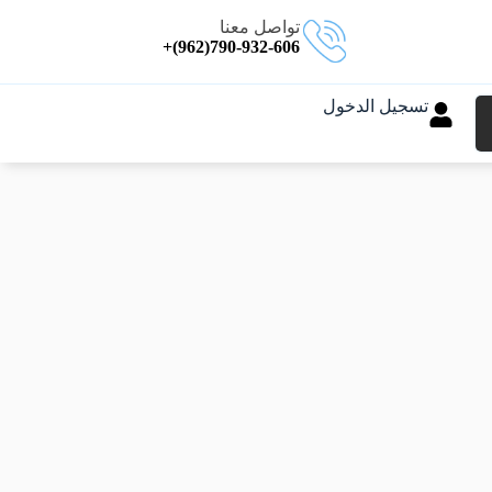
تواصل معنا
790-932-606(962)+
تسجيل الدخول