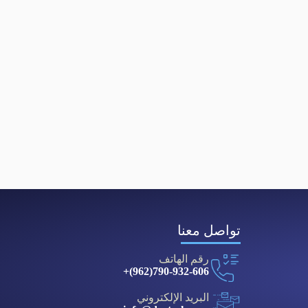
تواصل معنا
رقم الهاتف
790-932-606(962)+
البريد الإلكتروني