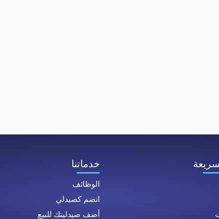
سريعة
خدماتنا
الوظائف
انضم كصيدلي
ت
أضف صيدليتك للبيع