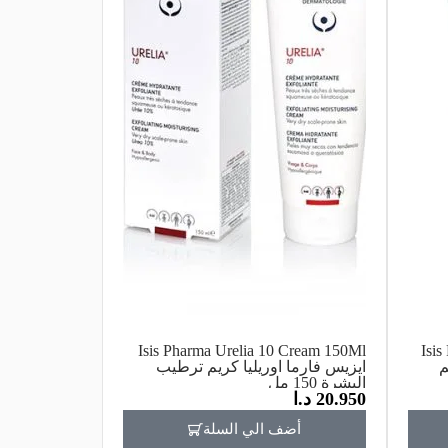
Isis Pharma Urelia 10 Cream 150Ml
Isi
م
ايزيس فارما اوريليا كريم ترطيب
البشرة 150 مل
20.950
د.ا
أضف الي السلة