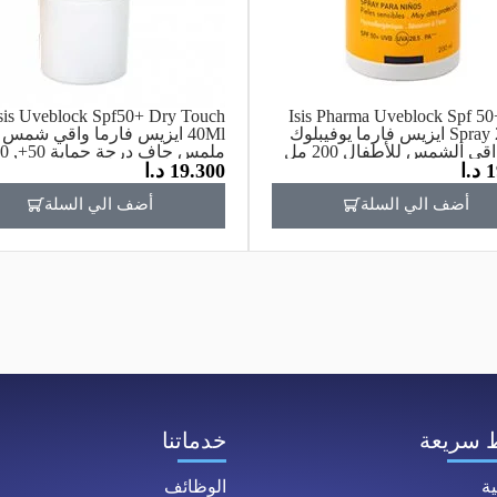
sis Uveblock Spf50+ Dry Touch
Isis Pharma Uveblock Spf 50
Spray 200Ml ايزيس فارما يوفيبلوك
40Ml ايزيس فارما واقي شمس
قي الشمس للأطفال 200 مل
ملمس جاف درجة حماية 50+, 40مل
1
د.ا
19.300
د.ا
أضف الي السلة
أضف الي السلة
 سريعة
خدماتنا
ية
الوظائف