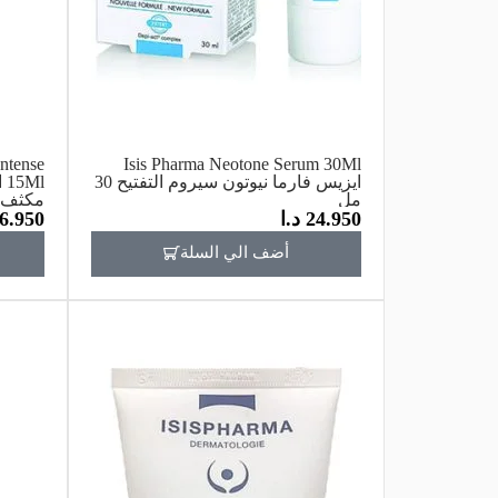
Intense
Isis Pharma Neotone Serum 30Ml
ايزيس فارما نيوتون سيروم التفتيح 30
l
مل
مكثف مض
24.950
د.ا
6.950
أضف الي السلة