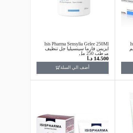
Isis Pharma Sensylia Gelee 250Ml
I
م
ايزيس فارما سينسيليا جل تنظيف
مرطب 250 مل
14.500
د.ا
أضف الي السلة