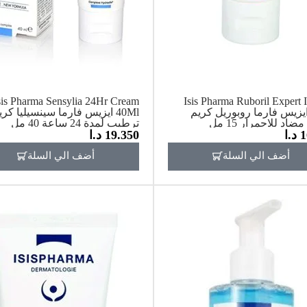
sis Pharma Sensylia 24Hr Cream
Isis Pharma Ruboril Expert 
15M ايزيس فارما روبوريل كريم
40Ml ايزيس فارما سينسيليا كري
اد للاحمرار 15 مل
ترطيب لمدة 24 ساعة 40 مل
1
د.ا
19.350
د.ا
أضف الي السلة
أضف الي السلة