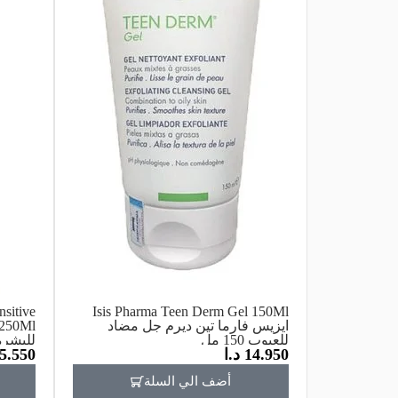
sitive
Isis Pharma Teen Derm Gel 150Ml
ايزيس فارما تين ديرم جل مضاد
للعيوب 150 مل
للبشرة ا
14.950
د.ا
5.550
أضف الي السلة