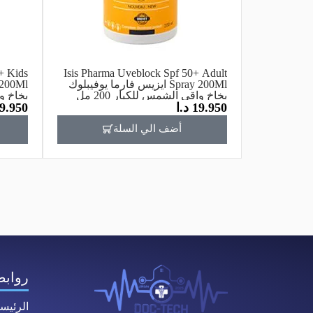
+ Kids
Isis Pharma Uveblock Spf 50+ Adult
Spray 200Ml ايزيس فارما يوفيبلوك
بخاخ واقي الشمس للكبار 200 مل
بخاخ وا
19.950
د.ا
9.950
أضف الي السلة
روابط
الرئيس