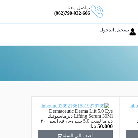
تواصل معنا
790-932-606(962)+
تسجيل الدخول
Dermaceutic Derma Lift 5.0 Eye
Lifting Serum 30Ml ديرماسيوتيك
د
ديرما ليفت 5.0 سيروم رفع العين ٣٠
50.000
د.ا
مل
أضف الي السلة