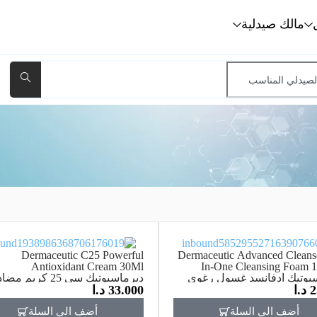
مالك صيدلية
Dermaceutic C25 Powerful
Dermaceutic Advanced Cleanse
Antioxidant Cream 30Ml
In-One Cleansing Foam
يوتيك ادفانسد غسول رغوي
ديرماسيوتيك سي 25 كريم مضا
2
د.ا
33.000
د.ا
واحد 150مل
للأكسدة 30 مل
أضف الي السلة
أضف الي السلة