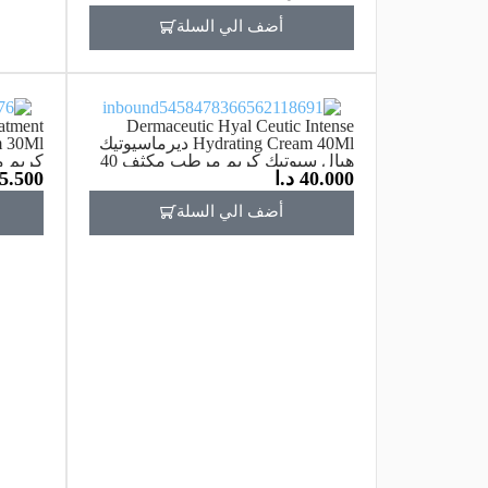
أضف الي السلة
atment
Dermaceutic Hyal Ceutic Intense
Hydrating Cream 40Ml ديرماسيوتيك
هيال سيوتيك كريم مرطب مكثف 40
كريم ما ب
40.000
د.ا
5.500
مل
أضف الي السلة