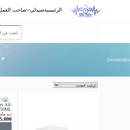
الرئيسية
صيدلي
صاحب العمل
Dermacutics
r All-
 150ML
ديرماس
5.000
الكل في 