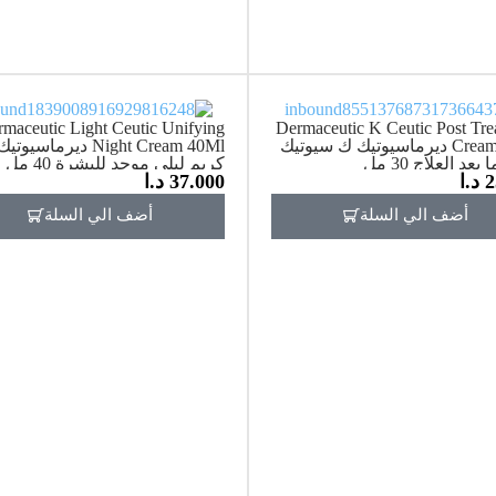
maceutic Light Ceutic Unifying
Dermaceutic K Ceutic Post Tre
Cream 30Ml ديرماسيوتيك ك سيوتيك
Night Cream 40Ml ديرماسي
عد العلاج 30 مل
كريم ليلي موحد للبشرة 40 مل
2
د.ا
37.000
د.ا
أضف الي السلة
أضف الي السلة