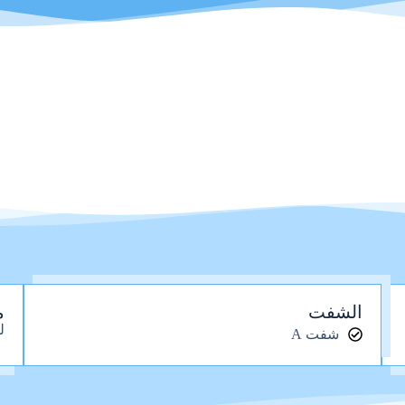
الشفت
م
ل
شفت A