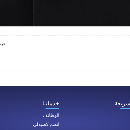
ugs
سريعة
خدماتنا
الوظائف
انضم كصيدلي