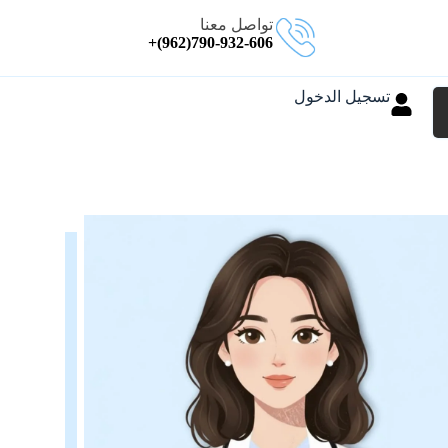
تواصل معنا
790-932-606(962)+
تسجيل الدخول