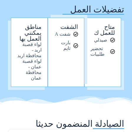
تفضيلات العمل
متاح
الشفت
مناطق
للعمل ك
يمكنني
شفت A
العمل بها
صيدلي
بارت
لواء قصبة
تايم
تحضير
اربد -
طلبيات
محافظة اربد
لواء قصبة
عمان -
محافظة
عمان
الصيادلة المنضمون حديثا