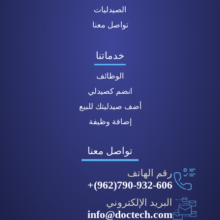
الصيدليات
تواصل معنا
خدماتنا
الوظائف
انضم كصيدلي
أضف صيدليتك للبيع
إضافة وظيفة
تواصل معنا
رقم الهاتف
790-932-606(962)+
البريد الإلكتروني
info@doctech.com