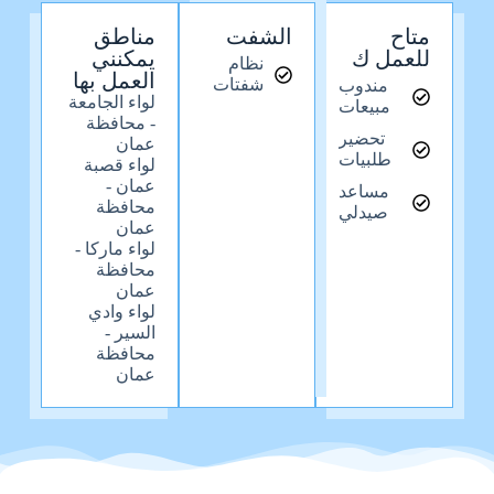
متاح
الشفت
مناطق
للعمل ك
يمكنني
نظام
العمل بها
شفتات
مندوب
لواء الجامعة
مبيعات
- محافظة
تحضير
عمان
طلبيات
لواء قصبة
عمان -
مساعد
محافظة
صيدلي
عمان
لواء ماركا -
محافظة
عمان
لواء وادي
السير -
محافظة
عمان