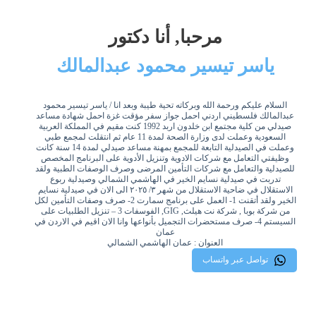
مرحبا, أنا دكتور
ياسر تيسير محمود عبدالمالك
السلام عليكم ورحمة الله وبركاته تحية طيبة وبعد انا / ياسر تيسير محمود
عبدالمالك فلسطيني اردني احمل جواز سفر مؤقت غزة احمل شهادة مساعد
صيدلي من كلية مجتمع ابن خلدون اربد 1992 كنت مقيم في المملكة العربية
السعودية وعملت لدى وزارة الصحة لمدة 11 عام ثم انتقلت لمجمع طبي
وعملت في الصيدلية التابعة للمجمع بمهنة مساعد صيدلي لمدة 14 سنة كانت
وظيفتي التعامل مع شركات الادوية وتنزيل الأدوية على البرنامج المخصص
للصيدلية والتعامل مع شركات التأمين المرضى وصرف الوصفات الطبية ولقد
تدربت في صيدلية نسايم الخير في الهاشمي الشمالي وصيدلية ربوع
الاستقلال في ضاحية الاستقلال من شهر ٣/ ٢٠٢٥ الى الان في صيدلية نسايم
الخير ولقد أتقنت 1- العمل على برنامج سمارت 2- صرف وصفات التأمين لكل
من شركة بوبا , شركة نت هيلث, GIG, الفوسفات 3 – تنزيل الطلبيات على
السيستم 4- صرف مستحضرات التجميل بأنواعها وانا الان اقيم في الاردن في
عمان
العنوان : عمان الهاشمي الشمالي
تواصل عبر واتساب