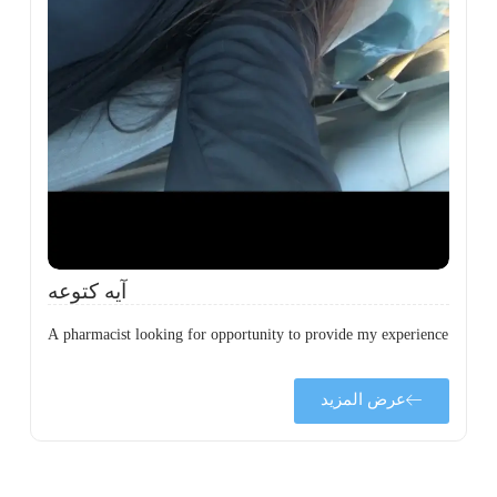
ة
ن
ي
ى
ة
آيه كتوعه
A pharmacist looking for opportunity to provide my experience
عرض المزيد