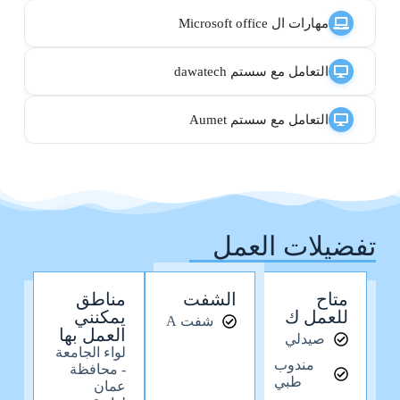
مهارات ال Microsoft office
التعامل مع سستم dawatech
التعامل مع سستم Aumet
تفضيلات العمل
متاح
الشفت
مناطق
للعمل ك
يمكنني
شفت A
العمل بها
صيدلي
لواء الجامعة
مندوب
- محافظة
طبي
عمان