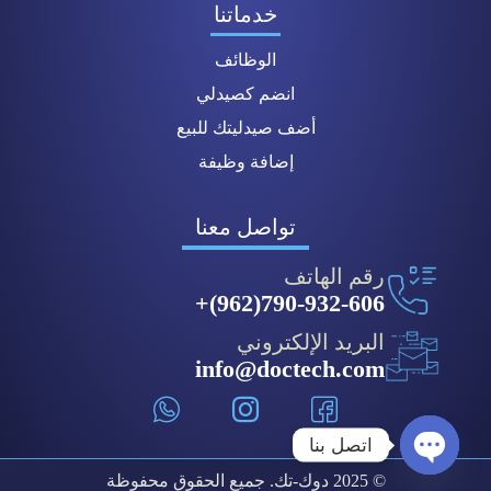
خدماتنا
الوظائف
انضم كصيدلي
أضف صيدليتك للبيع
إضافة وظيفة
تواصل معنا
رقم الهاتف
790-932-606(962)+
البريد الإلكتروني
info@doctech.com
اتصل بنا
© 2025 دوك-تك. جميع الحقوق محفوظة
Open chaty