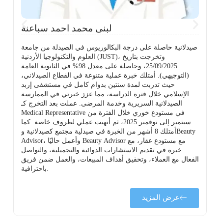
لبنى محمد احمد سباعنة
صيدلانية حاصلة على درجة البكالوريوس في الصيدلة من جامعة
العلوم والتكنولوجيا الأردنية (JUST)، وتخرجت بتاريخ
25/09/2025، وحاصلة على معدل 98% في الثانوية العامة
(التوجيهي). أمتلك خبرة عملية متنوعة في القطاع الصيدلاني،
حيث تدربت لمدة سنتين بدوام كامل في مستشفى إربد
الإسلامي خلال فترة الدراسة، مما عزز خبرتي في الممارسة
ة
الصيدلانية السريرية وخدمة المرضى. عملت بعد التخرج كـ
Medical Representative في مستودع خوري خلال الفترة من
سبتمبر إلى نوفمبر 2025، ثم أنهيت عملي لظروف خاصة. كما
أمتلك 8 أشهر من الخبرة في صيدلية مجتمع كصيدلانية وBeauty
Advisor، وأعمل حاليًا Beauty Advisor مع مستودع عقار، مع
خبرة في تقديم الاستشارات الدوائية والتجميلية، والتواصل
الفعال مع العملاء، وتحقيق أهداف المبيعات، والعمل ضمن فريق
باحترافية.
عرض المزيد