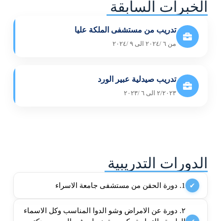
الخبرات السابقة
تدريب من مستشفى الملكة عليا
من ٦ /٢٠٢٤ الى ٩ /٢٠٢٤
تدريب صيدلية عبير الورد
٢/٢٠٢٣ الى ٦ /٢٠٢٣
الدورات التدريبية
1. دورة الحقن من مستشفى جامعة الاسراء
✔
٢. دورة عن الامراض وشو الدوا المناسب وكل الاسماء