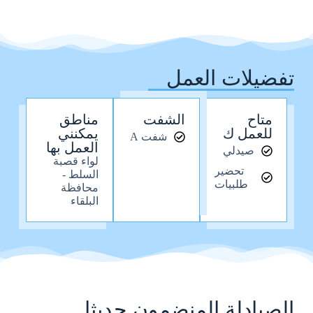
تفضيلات العمل
متاح
الشفت
مناطق
للعمل ك
يمكنني
شفت A
العمل بها
صيدلي
لواء قصبة
تحضير
السلط -
طلبيات
محافظة
البلقاء
الصيادلة المنضمون حديثا