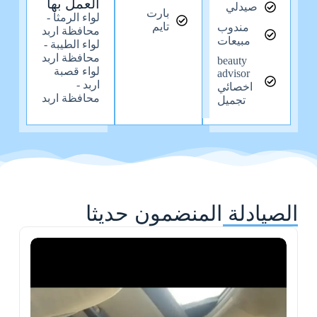
العمل بها
صيدلي
بارت
لواء الرمثا -
تايم
مندوب
محافظة اربد
مبيعات
لواء الطيبة -
محافظة اربد
beauty
لواء قصبة
advisor
اربد -
اخصائي
محافظة اربد
تجميل
الصيادلة المنضمون حديثا