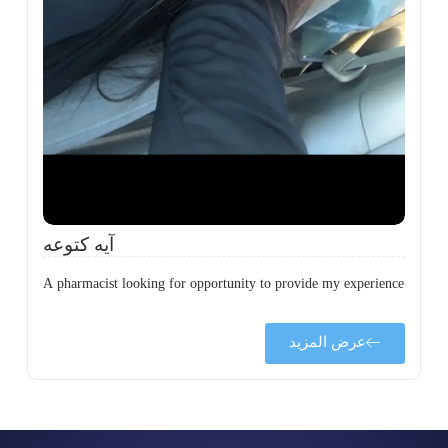
ة
ن
ي
ى
ة
آيه كتوعه
A pharmacist looking for opportunity to provide my experience
عرض المزيد