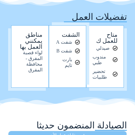
تفضيلات العمل
متاح
الشفت
مناطق
للعمل ك
يمكنني
شفت A
العمل بها
صيدلي
شفت B
لواء قصبة
مندوب
المفرق -
بارت
طبي
محافظة
تايم
المفرق
تحضير
طلبيات
الصيادلة المنضمون حديثا