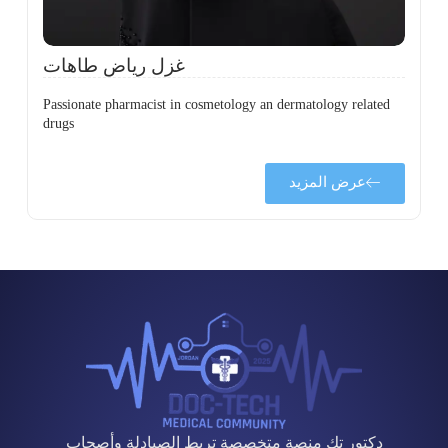
غزل رياض طاهات
Passionate pharmacist in cosmetology an dermatology related
drugs
عرض المزيد
دكتور تك منصة متخصصة تربط الصيادلة وأصحاب