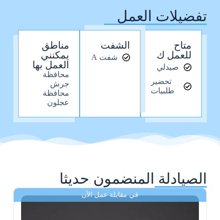
تفضيلات العمل
متاح
الشفت
مناطق
للعمل ك
يمكنني
شفت A
العمل بها
صيدلي
محافظة
تحضير
جرش
طلبيات
محافظة
عجلون
الصيادلة المنضمون حديثا
في مقابلة عمل الأن