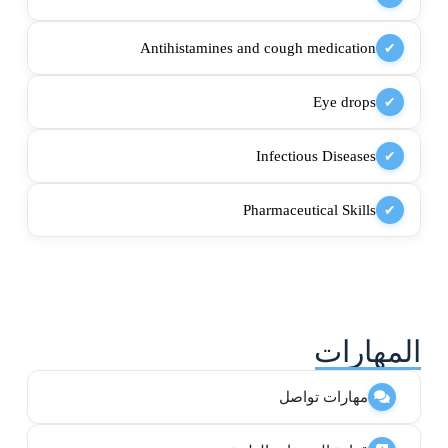
Antihistamines and cough medication
✔
Eye drops
✔
Infectious Diseases
✔
Pharmaceutical Skills
✔
المهارات
مهارات تواصل