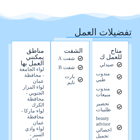
تفضيلات العمل
متاح
الشفت
مناطق
للعمل ك
يمكنني
شفت A
العمل بها
صيدلي
شفت B
لواء الجامعة
مندوب
- محافظة
بارت
طبي
عمان
تايم
لواء المزار
مندوب
الجنوبي -
مبيعات
محافظة
تحضير
الكرك
طلبيات
لواء ماركا -
محافظة
beauty
عمان
advisor
لواء وادي
اخصائي
السير -
تجميل