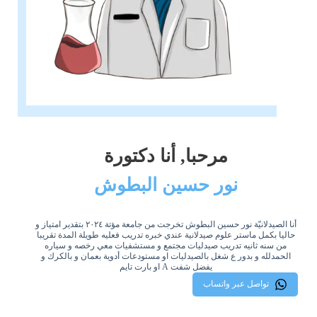
مرحبا, أنا دكتورة
نور حسين البطوش
أنا الصيدلانيّة نور حسين البطوش تخرجت من جامعة مؤتة ٢٠٢٤ بتقدير امتياز و
حاليا بكمل ماستر علوم صيدلانية عندي خبره تدريب فعليه طويلة المدة تقريبا
من سنه ثانيه تدريب صيدليات مجتمع و مستشفيات معي رخصه و سياره
الحمدلله و بدور ع شغل بالصيدليات او مستودعات أدوية بعمان و بالكرك و
يفضل شفت A او بارت تايم
تواصل عبر واتساب