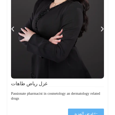
،
ل
ح
غزل رياض طاهات
Passionate pharmacist in cosmetology an dermatology related
drugs
عرض المزيد