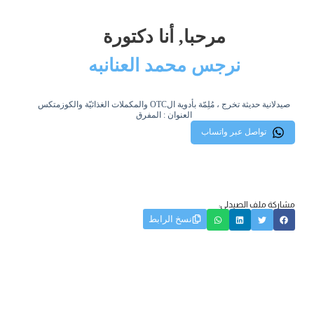
مرحبا, أنا دكتورة
نرجس محمد العنانبه
صيدلانية حديثة تخرج ، مُلِمّة بأدوية الOTC والمكملات الغذائيّة والكوزمتكس
العنوان : المفرق
تواصل عبر واتساب
مشاركة ملف الصيدلي:
نسخ الرابط