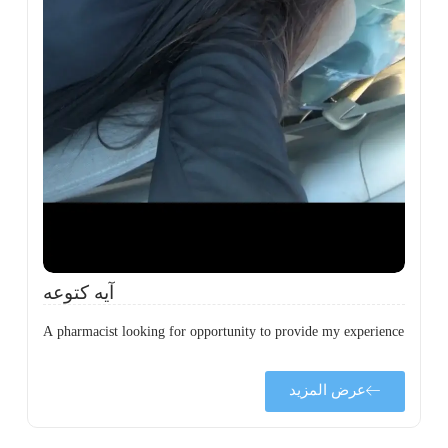
ة
ن
ي
ى
ة
آيه كتوعه
A pharmacist looking for opportunity to provide my experience
عرض المزيد