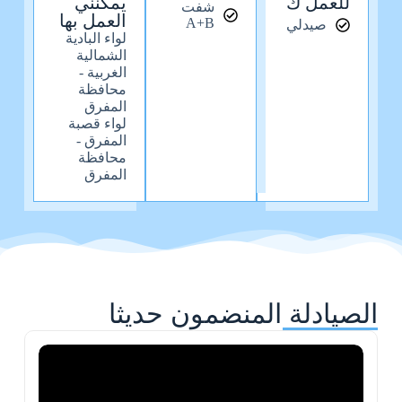
للعمل ك
يمكنني
شفت
العمل بها
A+B
صيدلي
لواء البادية
الشمالية
الغربية -
محافظة
المفرق
لواء قصبة
المفرق -
محافظة
المفرق
الصيادلة المنضمون حديثا