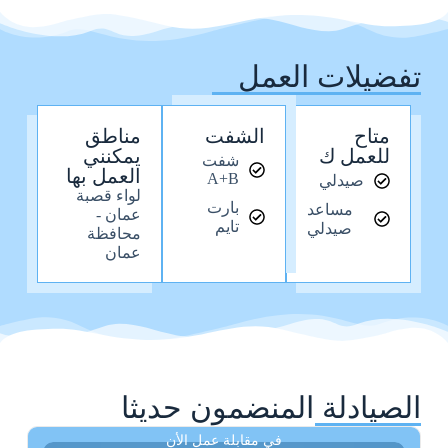
تفضيلات العمل
متاح
الشفت
مناطق
للعمل ك
يمكنني
شفت
العمل بها
A+B
صيدلي
لواء قصبة
بارت
مساعد
عمان -
تايم
صيدلي
محافظة
عمان
الصيادلة المنضمون حديثا
في مقابلة عمل الأن