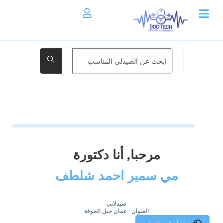
مرحبا, أنا دكتورة
مي سمير احمد شلطف
صيدلاني
العنوان : عمان جبل الجوفة