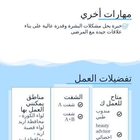
مهارات أخري
خبرة بحل مشكلات البشرة وقدرة عالية على بناء
علاقات جيده مع المرضى
تفضيلات العمل
متاح
الشفت
مناطق
للعمل ك
يمكنني
شفت A
العمل بها
مندوب
شفت
لواء الكورة -
طبي
A+B
محافظة اربد
beauty
لواء قصبة
advisor
اربد -
اخصائي
محافظة اربد