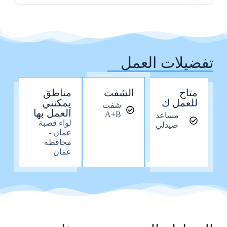
تفضيلات العمل
متاح
الشفت
مناطق
للعمل ك
يمكنني
شفت
العمل بها
A+B
مساعد
لواء قصبة
صيدلي
عمان -
محافظة
عمان