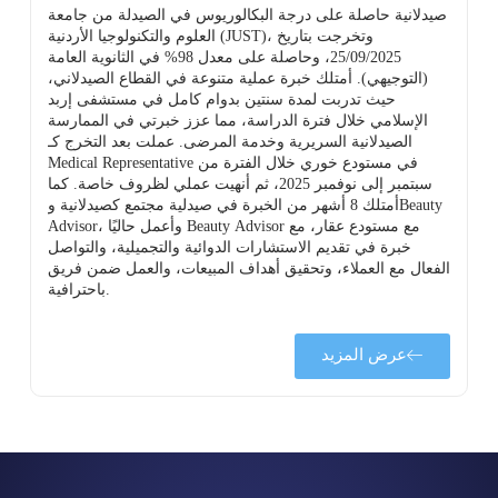
صيدلانية حاصلة على درجة البكالوريوس في الصيدلة من جامعة
العلوم والتكنولوجيا الأردنية (JUST)، وتخرجت بتاريخ
25/09/2025، وحاصلة على معدل 98% في الثانوية العامة
(التوجيهي). أمتلك خبرة عملية متنوعة في القطاع الصيدلاني،
حيث تدربت لمدة سنتين بدوام كامل في مستشفى إربد
الإسلامي خلال فترة الدراسة، مما عزز خبرتي في الممارسة
ة
الصيدلانية السريرية وخدمة المرضى. عملت بعد التخرج كـ
Medical Representative في مستودع خوري خلال الفترة من
سبتمبر إلى نوفمبر 2025، ثم أنهيت عملي لظروف خاصة. كما
أمتلك 8 أشهر من الخبرة في صيدلية مجتمع كصيدلانية وBeauty
Advisor، وأعمل حاليًا Beauty Advisor مع مستودع عقار، مع
خبرة في تقديم الاستشارات الدوائية والتجميلية، والتواصل
الفعال مع العملاء، وتحقيق أهداف المبيعات، والعمل ضمن فريق
باحترافية.
عرض المزيد