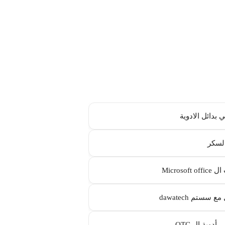
 بدائل الادوية
لسكر
Microsoft
ع سستم dawatech
أدوية ال OTC