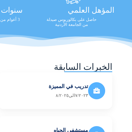
المؤهل العلمي
سنوات ا
حاصل على بكالوريوس صيدلة
3 أعوام من الخبرة العملية المثبتة
من الجامعة الأردنية
الخبرات السابقة
تدريب في المميزة
٧/٢٠٢٣الى٨/٢٠٢٥
مستشفى الحياه