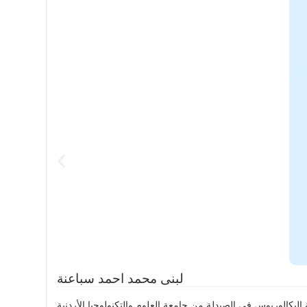
لبنى محمد احمد سباعنة
ة العلوم والتكنولوجيا الأردنية (JUST)، وتخرجت بتاريخ 25/09/2025، وحاصلة على معدل 98% في الثانوية العامة (التوجيهي). أمتلك خبرة عملية