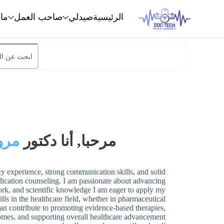
الرئيسية
صيدلي
صاحب العمل
ما
مرحبا, أنا دكتور
مرو
y experience, strong communication skills, and solid
ication counseling. I am passionate about advancing
ork, and scientific knowledge I am eager to apply my
ls in the healthcare field, whether in pharmaceutical
n contribute to promoting evidence-based therapies,
omes, and supporting overall healthcare advancement.