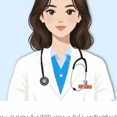
صيدلانية حاصلة على درجة البكالوريوس في الصيدلة من جامع