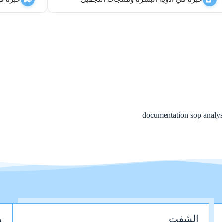
الشفت
م