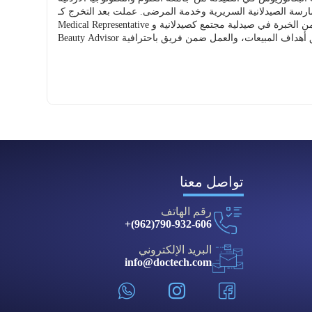
متنوعة في القطاع الصيدلاني، حيث تدربت لمدة سنتين بدوام كامل في مستشفى إربد الإسلامي خلال فترة الدراسة، مما عزز خبرتي في الممارسة الصيدلانية السريرية وخدمة المرضى. عملت بعد التخرج كـ
Medical Representative في مستودع خوري خلال الفترة من سبتمبر إلى نوفمبر 2025، ثم أنهيت عملي لظروف خاصة. كما أمتلك 8 أشهر من الخبرة في صيدلية مجتمع كصيدلانية وBeauty Advisor، وأعمل حاليًا
تواصل معنا
رقم الهاتف
790-932-606(962)+
البريد الإلكتروني
info@doctech.com