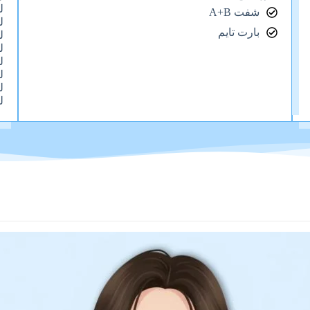
ل
شفت A+B
ل
بارت تايم
ل
ل
ل
ل
ل
ل