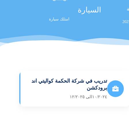
السيارة
ة
امتلك سيارة
تدريب في شركة الحكمة كواليتي اند
برودكشن
١٠/٢٠٢٤الى ١٢/٢٠٢٥