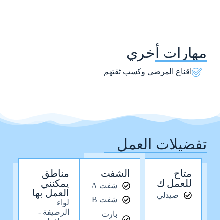
مهارات أخري
اقناع المرضى وكسب ثقتهم
تفضيلات العمل
متاح
الشفت
مناطق
للعمل ك
يمكنني
شفت A
العمل بها
صيدلي
شفت B
لواء
الرصيفة -
بارت