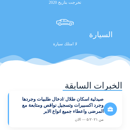
تخرجت بتاريخ 2020
السيارة
لا امتلك سيارة
الخبرات السابقة
صيدلية اسكان طلال /ادخال طلبيات وجردها
وجرد اكسبيرات وتسجيل نواقص ومتابعة مع
المرضى واعطاء جميع انواع الابر
من ٥/٢٠٢١ — الان