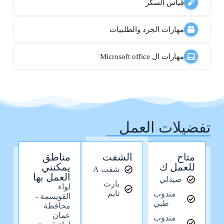
قياس السكر
مهارات الجرد والطلبيات
مهارات ال Microsoft office
تفضيلات العمل
متاح
الشفت
مناطق
للعمل ك
يمكنني
شفت A
العمل بها
صيدلي
بارت
لواء
تايم
مندوب
القويسمة -
طبي
محافظة
عمان
مندوب