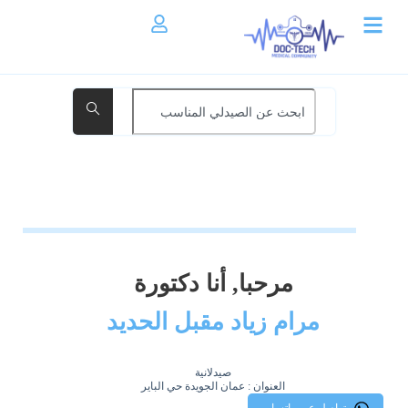
مرحبا, أنا دكتورة
مرام زياد مقبل الحديد
صيدلانية
العنوان : عمان الجويدة حي الباير