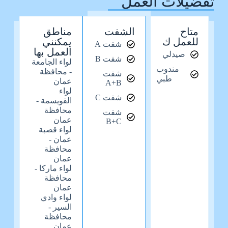
تفضيلات العمل
متاح
الشفت
مناطق
للعمل ك
يمكنني
شفت A
العمل بها
صيدلي
شفت B
لواء الجامعة
مندوب
- محافظة
شفت
طبي
عمان
A+B
لواء
شفت C
القويسمة -
محافظة
شفت
عمان
B+C
لواء قصبة
عمان -
محافظة
عمان
لواء ماركا -
محافظة
عمان
لواء وادي
السير -
محافظة
عمان