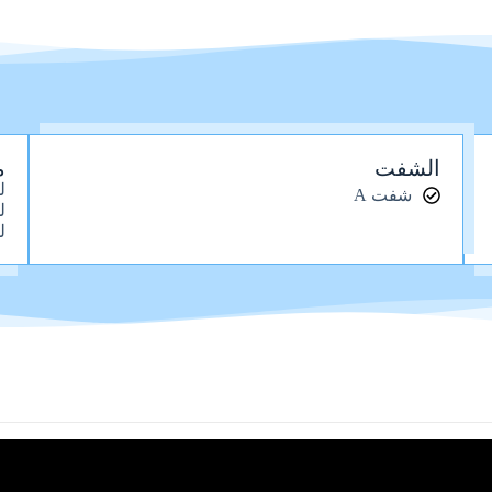
الشفت
م
ل
شفت A
ل
ل