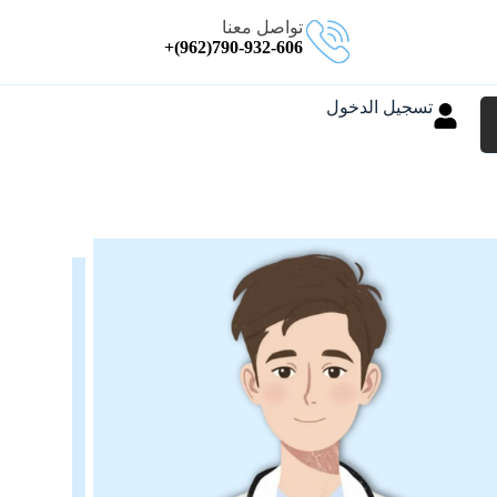
تواصل معنا
790-932-606(962)+
تسجيل الدخول