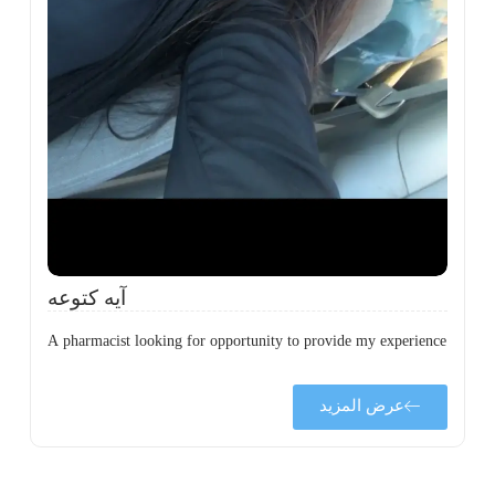
ة
ن
ي
ى
ة
آيه كتوعه
A pharmacist looking for opportunity to provide my experience
عرض المزيد