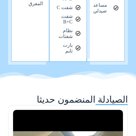
المفرق
مساعد
شفت C
صيدلي
شفت
B+C
نظام
شفتات
بارت
تايم
الصيادلة المنضمون حديثا