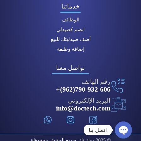
خدماتنا
الوظائف
انضم كصيدلي
أضف صيدليتك للبيع
إضافة وظيفة
تواصل معنا
رقم الهاتف
790-932-606(962)+
البريد الإلكتروني
info@doctech.com
اتصل بنا
© 2025 دوك-تك. جميع الحقوق محفوظة