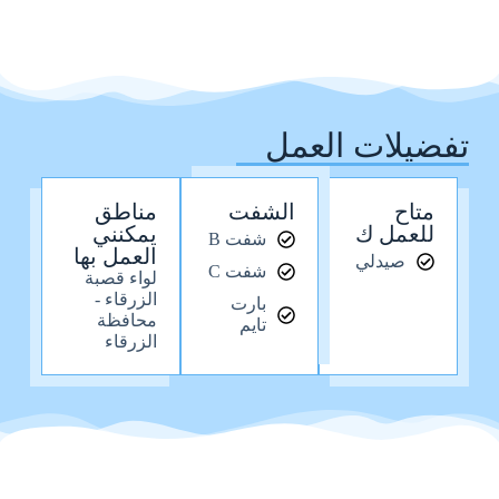
تفضيلات العمل
متاح
الشفت
مناطق
للعمل ك
يمكنني
شفت B
العمل بها
صيدلي
شفت C
لواء قصبة
الزرقاء -
بارت
محافظة
تايم
الزرقاء