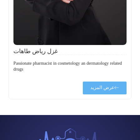
،
ل
ح
غزل رياض طاهات
Passionate pharmacist in cosmetology an dermatology related
drugs
عرض المزيد