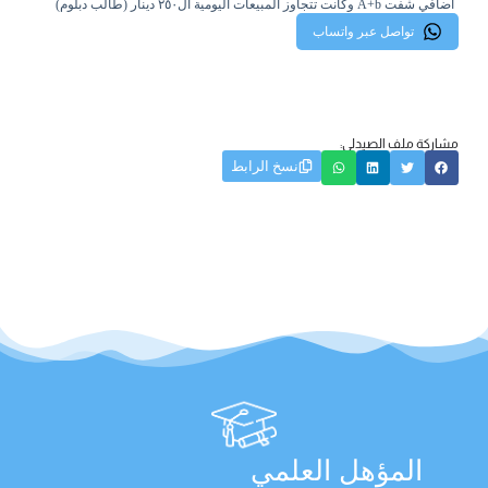
اضافي شفت A+b وكانت تتجاوز المبيعات اليومية ال٢٥٠ دينار (طالب دبلوم)
تواصل عبر واتساب
مشاركة ملف الصيدلي:
نسخ الرابط
المؤهل العلمي