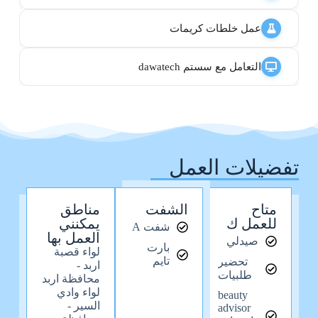
عمل خلطات كريمات
التعامل مع سستم dawatech
تفضيلات العمل
متاح
الشفت
مناطق
للعمل ك
يمكنني
شفت A
العمل بها
صيدلي
بارت
لواء قصبة
تايم
تحضير
اربد -
طلبيات
محافظة اربد
لواء وادي
beauty
السير -
advisor