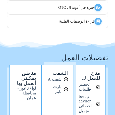
خبرة في أدوية ال OTC
قراءة الوصفات الطبية
تفضيلات العمل
متاح
الشفت
مناطق
للعمل ك
يمكنني
شفت A
العمل بها
تحضير
بارت
لواء ناعور -
طلبيات
تايم
محافظة
beauty
عمان
advisor
اخصائي
تجميل