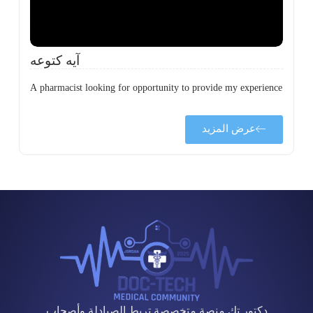
آيه كتوعه
A pharmacist looking for opportunity to provide my experience
عرض المزيد
دكتور تك منصة متخصصة تربط الصيادلة وأصحاب