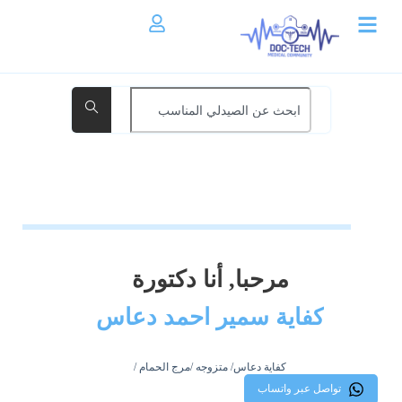
مرحبا, أنا دكتورة
كفاية سمير احمد دعاس
كفاية دعاس/ متزوجه /مرج الحمام /
تواصل عبر واتساب