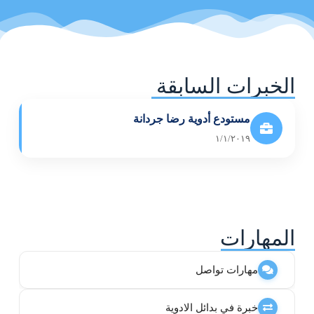
الخبرات السابقة
مستودع أدوية رضا جردانة
١/١/٢٠١٩
المهارات
مهارات تواصل
خبرة في بدائل الادوية