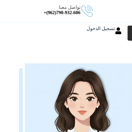
تواصل معنا
790-932-606(962)+
تسجيل الدخول