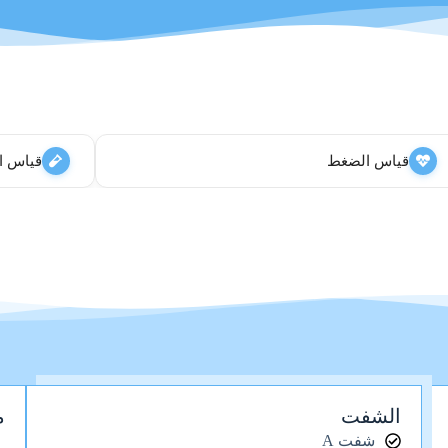
قياس الضغط
قياس ا
الشفت
م
شفت A