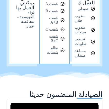
للعمل ك
يمكنني
شفت A
العمل بها
صيدلي
شفت B
لواء
مندوب
القويسمة -
شفت
طبي
محافظة
A+B
عمان
مندوب
شفت C
مبيعات
شفت
تحضير
B+C
طلبيات
نظام
مساعد
شفتات
صيدلي
الصيادلة المنضمون حديثا