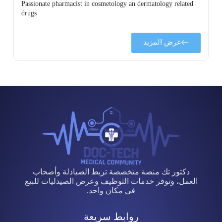
Passionate pharmacist in cosmetology an dermatology related
drugs
عرض المزيد
دكتور تك منصة متخصصة تربط الصيادلة وأصحاب
العمل، وتوفر خدمات التوظيف وعرض الصيدليات للبيع
في مكان واحد.
روابط سريعة