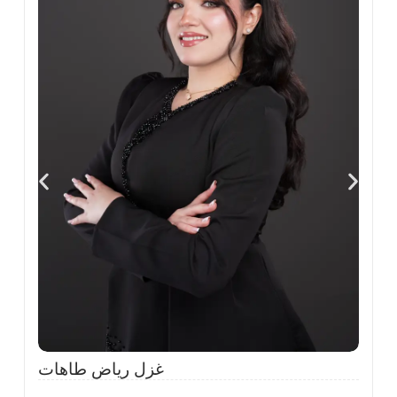
ى
،
ل
ح
غزل رياض طاهات