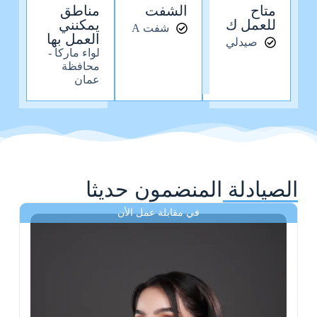
متاح
الشفت
مناطق
للعمل ك
يمكنني
شفت A
العمل بها
صيدلي
لواء ماركا -
محافظة
عمان
الصيادلة المنضمون حديثا
في مقابلة عمل الأن